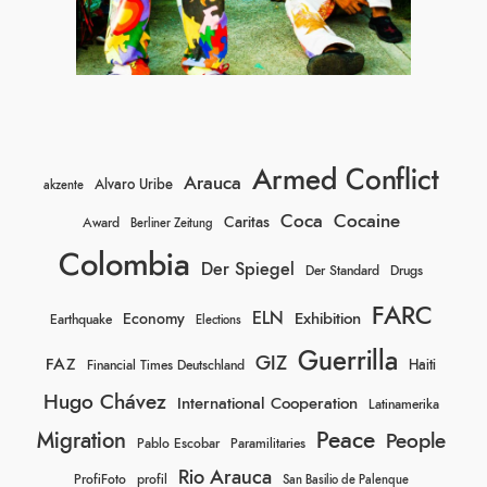
Armed Conflict
Arauca
Alvaro Uribe
akzente
Coca
Cocaine
Caritas
Award
Berliner Zeitung
Colombia
Der Spiegel
Der Standard
Drugs
FARC
ELN
Exhibition
Economy
Earthquake
Elections
Guerrilla
GIZ
FAZ
Haiti
Financial Times Deutschland
Hugo Chávez
International Cooperation
Latinamerika
Peace
Migration
People
Pablo Escobar
Paramilitaries
Rio Arauca
ProfiFoto
profil
San Basilio de Palenque