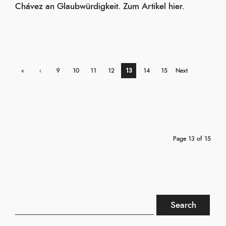
Chávez an Glaubwürdigkeit. Zum Artikel hier.
«
‹
9
10
11
12
13
14
15
Next
First
Previ
›
ous
Page 13 of 15
Search
for: